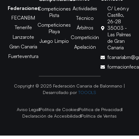
Federaciones
Actividades
C/ León y
Competiciones
Castillo,
Pista
FECANBM
Técnico
26-28
Competiciones
Tenerife
Árbitros
35003 -
Playa
Las Palmas
Lanzarote
Competición
Juego Limpio
de Gran
Gran Canaria
Apelación
Canaria
Fuerteventura
fcanariabm@g
formacionfec
Copyright © 2025 Federación Canaria de Balonmano |
Desarrollado por
TOOOLS
Aviso Legal
Política de Cookies
Política de Privacidad
Declaración de Accesibilidad
Política de Ventas