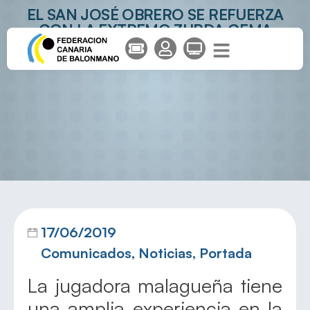
EL SAN JOSÉ OBRERO SE REFUERZA
CON LA EXTREMO ZURDA GEMA
TRUJILLO
17/06/2019
Comunicados
,
Noticias
,
Portada
La jugadora malagueña tiene
una amplia experiencia en la