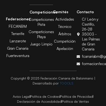
Comités
Contacto
Competiciones
Federaciones
Actividades
C/ León y
Competiciones
Castillo,
Pista
FECANBM
Técnico
26-28
Competiciones
Tenerife
Árbitros
35003 -
Playa
Las Palmas
Lanzarote
Competición
Juego Limpio
de Gran
Gran Canaria
Apelación
Canaria
Fuerteventura
fcanariabm@g
formacionfec
Copyright © 2025 Federación Canaria de Balonmano |
Desarrollado por
TOOOLS
Aviso Legal
Política de Cookies
Política de Privacidad
Declaración de Accesibilidad
Política de Ventas