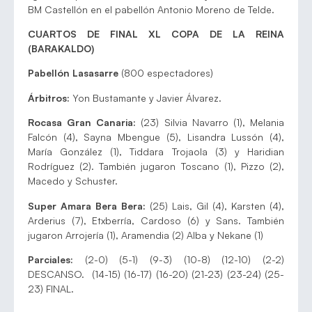
BM Castellón en el pabellón Antonio Moreno de Telde.
CUARTOS DE FINAL XL COPA DE LA REINA
(BARAKALDO)
Pabellón Lasasarre
(800 espectadores)
Árbitros:
Yon Bustamante y Javier Álvarez.
Rocasa Gran Canaria:
(23) Silvia Navarro (1), Melania
Falcón (4), Sayna Mbengue (5), Lisandra Lussón (4),
María González (1), Tiddara Trojaola (3) y Haridian
Rodríguez (2). También jugaron Toscano (1), Pizzo (2),
Macedo y Schuster.
Super Amara Bera Bera:
(25) Lais, Gil (4), Karsten (4),
Arderius (7), Etxberría, Cardoso (6) y Sans. También
jugaron Arrojería (1), Aramendia (2) Alba y Nekane (1)
Parciales:
(2-0) (5-1) (9-3) (10-8) (12-10) (2-2)
DESCANSO. (14-15) (16-17) (16-20) (21-23) (23-24) (25-
23) FINAL.