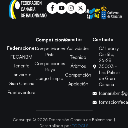
Comités
Contacto
Competiciones
Federaciones
Actividades
C/ León y
Competiciones
Castillo,
Pista
FECANBM
Técnico
26-28
Competiciones
Tenerife
Árbitros
35003 -
Playa
Las Palmas
Lanzarote
Competición
Juego Limpio
de Gran
Gran Canaria
Apelación
Canaria
Fuerteventura
fcanariabm@g
formacionfec
Copyright © 2025 Federación Canaria de Balonmano |
Desarrollado por
TOOOLS