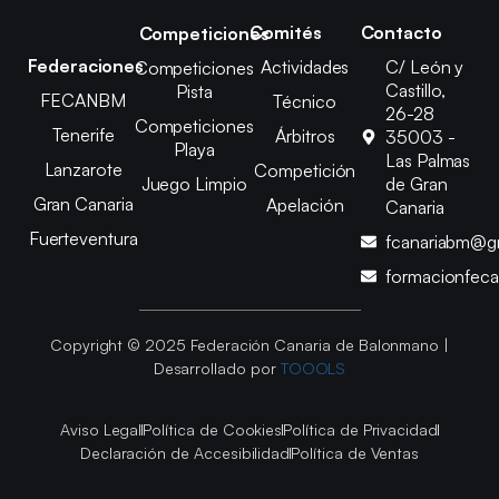
Comités
Contacto
Competiciones
Federaciones
Actividades
C/ León y
Competiciones
Castillo,
Pista
FECANBM
Técnico
26-28
Competiciones
Tenerife
Árbitros
35003 -
Playa
Las Palmas
Lanzarote
Competición
Juego Limpio
de Gran
Gran Canaria
Apelación
Canaria
Fuerteventura
fcanariabm@g
formacionfec
Copyright © 2025 Federación Canaria de Balonmano |
Desarrollado por
TOOOLS
Aviso Legal
Política de Cookies
Política de Privacidad
Declaración de Accesibilidad
Política de Ventas