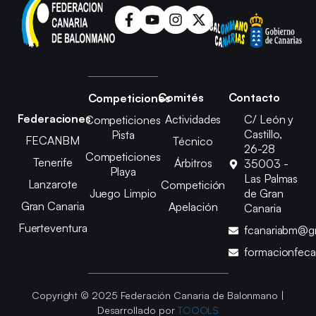
Comités
Contacto
Competiciones
Federaciones
Actividades
C/ León y
Competiciones
Castillo,
Pista
FECANBM
Técnico
26-28
Competiciones
Tenerife
Árbitros
35003 -
Playa
Las Palmas
Lanzarote
Competición
Juego Limpio
de Gran
Gran Canaria
Apelación
Canaria
Fuerteventura
fcanariabm@g
formacionfec
Copyright © 2025 Federación Canaria de Balonmano |
Desarrollado por
TOOOLS