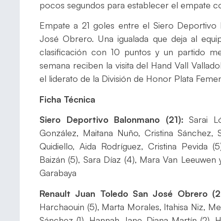
pocos segundos para establecer el empate con e
Empate a 21 goles entre el Siero Deportivo
José Obrero. Una igualada que deja al equi
clasificación con 10 puntos y un partido m
semana reciben la visita del Hand Vall Valla
el liderato de la División de Honor Plata Femen
Ficha Técnica
Siero Deportivo Balonmano (21):
Sarai L
González, Maitana Nuño, Cristina Sánchez, San
Quidiello, Aida Rodríguez, Cristina Pevida (
Baizán (5), Sara Díaz (4), Mara Van Leeuwen 
Garabaya
Renault Juan Toledo San José Obrero (21
Harchaouin (5), Marta Morales, Itahisa Niz, M
Sánchez (1), Hannah Jane, Diana Martín (2), H