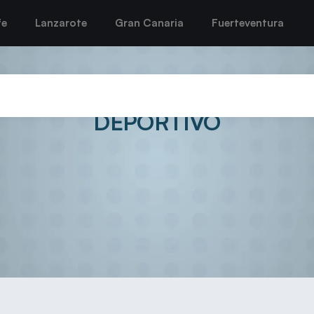
fe
Lanzarote
Gran Canaria
Fuerteventura
LEDO RESCATA UN PUNTO EN 
DEPORTIVO