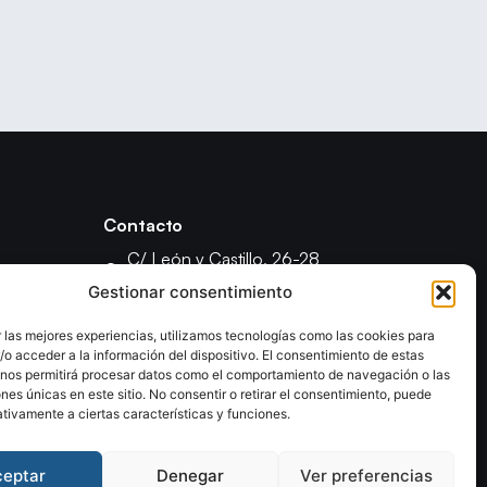
Contacto
C/ León y Castillo, 26-28
35003 - Las Palmas de Gran Canaria
Gestionar consentimiento
fcanariabm@gmail.com
 las mejores experiencias, utilizamos tecnologías como las cookies para
formacionfecanbm@gmail.com
o acceder a la información del dispositivo. El consentimiento de estas
ón
 nos permitirá procesar datos como el comportamiento de navegación o las
ones únicas en este sitio. No consentir o retirar el consentimiento, puede
tivamente a ciertas características y funciones.
ceptar
Denegar
Ver preferencias