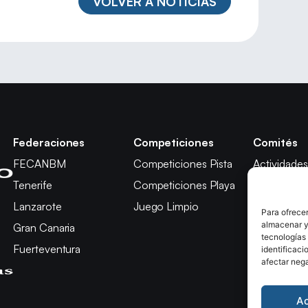
VOLVER A NOTICIAS
Federaciones
Competiciones
Comités
FECANBM
Competiciones Pista
Actividades
Tenerife
Competiciones Playa
Técnico
Lanzarote
Juego Limpio
Árbitros
Para ofrecer
almacenar y/
Gran Canaria
Competici
tecnologías
Fuerteventura
Apelación
identificaci
afectar nega
A