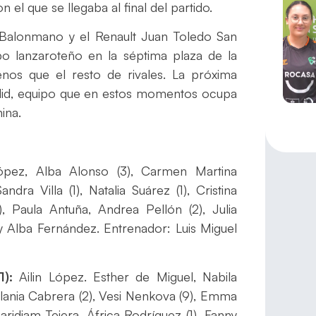
l que se llegaba al final del partido.
 Balonmano y el Renault Juan Toledo San
po lanzaroteño en la séptima plaza de la
enos que el resto de rivales. La próxima
dolid, equipo que en estos momentos ocupa
ina.
ópez, Alba Alonso (3), Carmen Martina
dra Villa (1), Natalia Suárez (1), Cristina
5), Paula Antuña, Andrea Pellón (2), Julia
y Alba Fernández. Entrenador: Luis Miguel
):
Ailin López. Esther de Miguel, Nabila
elania Cabrera (2), Vesi Nenkova (9), Emma
aridiam Tejera, África Rodríguez (1), Fanny