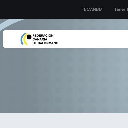
FECANBM
Teneri
EL RENAULT JUAN TO