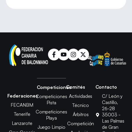
Comités
Contacto
Competiciones
Federaciones
Actividades
C/ León y
Competiciones
Castillo,
Pista
FECANBM
Técnico
26-28
Competiciones
Tenerife
Árbitros
35003 -
Playa
Las Palmas
Lanzarote
Competición
Juego Limpio
de Gran