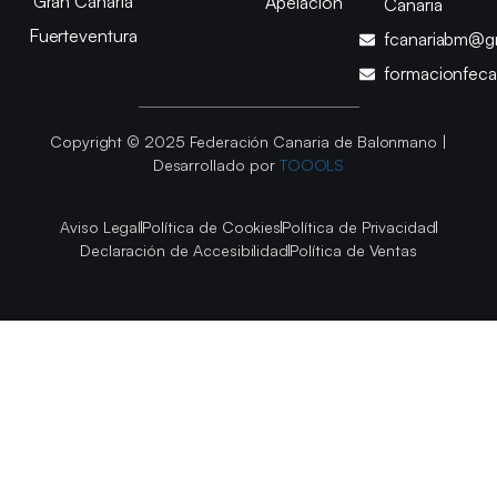
Gran Canaria
Apelación
Canaria
Fuerteventura
fcanariabm@g
formacionfec
Copyright © 2025 Federación Canaria de Balonmano |
Desarrollado por
TOOOLS
Aviso Legal
Política de Cookies
Política de Privacidad
Declaración de Accesibilidad
Política de Ventas