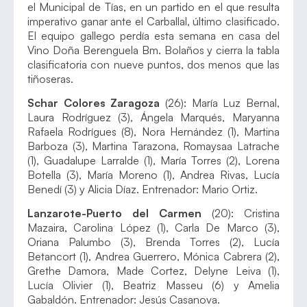
el Municipal de Tías, en un partido en el que resulta
imperativo ganar ante el Carballal, último clasificado.
El equipo gallego perdía esta semana en casa del
Vino Doña Berenguela Bm. Bolaños y cierra la tabla
clasificatoria con nueve puntos, dos menos que las
tiñoseras.
Schar Colores Zaragoza
(26): María Luz Bernal,
Laura Rodríguez (3), Ángela Marqués, Maryanna
Rafaela Rodrígues (8), Nora Hernández (1), Martina
Barboza (3), Martina Tarazona, Romaysaa Latrache
(1), Guadalupe Larralde (1), María Torres (2), Lorena
Botella (3), María Moreno (1), Andrea Rivas, Lucía
Benedí (3) y Alicia Díaz. Entrenador: Mario Ortiz.
Lanzarote-Puerto del Carmen
(20): Cristina
Mazaira, Carolina López (1), Carla De Marco (3),
Oriana Palumbo (3), Brenda Torres (2), Lucía
Betancort (1), Andrea Guerrero, Mónica Cabrera (2),
Grethe Damora, Made Cortez, Delyne Leiva (1),
Lucía Olivier (1), Beatriz Masseu (6) y Amelia
Gabaldón. Entrenador: Jesús Casanova.