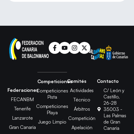
Comités
Contacto
Competiciones
Federaciones
Actividades
C/ León y
Competiciones
Castillo,
Pista
FECANBM
Técnico
26-28
Competiciones
Tenerife
Árbitros
35003 -
Playa
Las Palmas
Lanzarote
Competición
Juego Limpio
de Gran
Gran Canaria
Apelación
Canaria