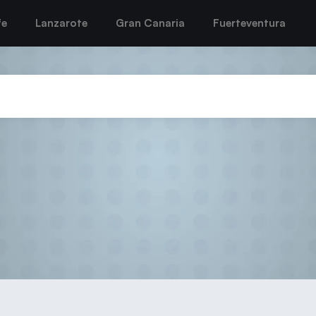
fe
Lanzarote
Gran Canaria
Fuerteventura
r cae en casa ante el Granitos