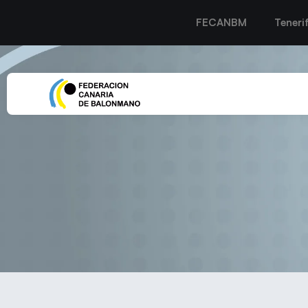
FECANBM
Teneri
El Balonmano Gálda