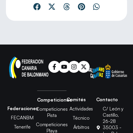
Comités
Contacto
Competiciones
Federaciones
Actividades
C/ León y
Competiciones
Castillo,
Pista
FECANBM
Técnico
26-28
Competiciones
Tenerife
Árbitros
35003 -
Playa