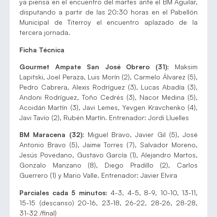
ya piensa en el encuentro del martes ante el BM Aguilar,
disputando a partir de las 20:30 horas en el Pabellón
Municipal de Titerroy el encuentro aplazado de la
tercera jornada.
Ficha Técnica
Gourmet Ampate San José Obrero (31):
Maksim
Lapitski, Joel Peraza, Luis Morín (2), Carmelo Álvarez (5),
Pedro Cabrera, Alexis Rodríguez (3), Lucas Abadía (3),
Andoni Rodríguez, Toño Cedrés (3), Nacor Medina (5),
Acoidán Martín (3), Javi Lemes, Yevgen Kravchenko (4),
Javi Tavío (2), Rubén Martín. Entrenador: Jordi Lluelles
BM Maracena (32):
Miguel Bravo, Javier Gil (5), José
Antonio Bravo (5), Jaime Torres (7), Salvador Moreno,
Jesús Povedano, Gustavo García (1), Alejandro Martos,
Gonzalo Manzano (8), Diego Pradillo (2), Carlos
Guerrero (1) y Mario Valle. Entrenador: Javier Elvira
Parciales cada 5 minutos:
4-3, 4-5, 8-9, 10-10, 13-11,
15-15 (descanso) 20-16, 23-18, 26-22, 28-26, 28-28,
31-32 /final)