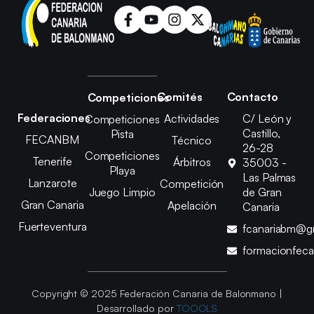
Comités
Contacto
Competiciones
Federaciones
Actividades
C/ León y
Competiciones
Castillo,
Pista
FECANBM
Técnico
26-28
Competiciones
Tenerife
Árbitros
35003 -
Playa
Las Palmas
Lanzarote
Competición
Juego Limpio
de Gran
Gran Canaria
Apelación
Canaria
Fuerteventura
fcanariabm@g
formacionfec
Copyright © 2025 Federación Canaria de Balonmano |
Desarrollado por
TOOOLS