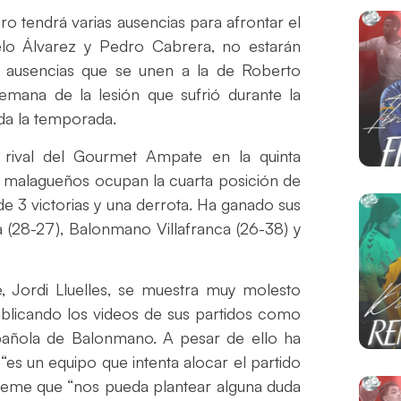
 tendrá varias ausencias para afrontar el
o Álvarez y Pedro Cabrera, no estarán
s ausencias que se unen a la de Roberto
emana de la lesión que sufrió durante la
da la temporada.
 rival del Gourmet Ampate en la quinta
s malagueños ocupan la cuarta posición de
de 3 victorias y una derrota. Ha ganado sus
a (28-27), Balonmano Villafranca (26-38) y
 Jordi Lluelles, se muestra muy molesto
publicando los videos de sus partidos como
spañola de Balonmano. A pesar de ello ha
 “es un equipo que intenta alocar el partido
teme que “nos pueda plantear alguna duda