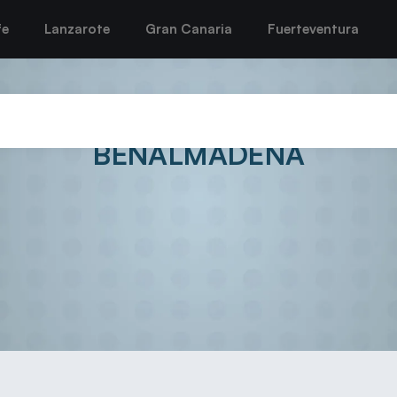
fe
Lanzarote
Gran Canaria
Fuerteventura
BUSCARÁ VOLVER A LA SEND
BENALMÁDENA