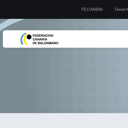
FECANBM
Teneri
EL GOURMET AMPATE 