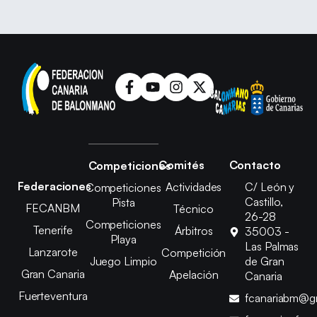
Comités
Contacto
Competiciones
Federaciones
Actividades
C/ León y
Competiciones
Castillo,
Pista
FECANBM
Técnico
26-28
Competiciones
Tenerife
Árbitros
35003 -
Playa
Las Palmas
Lanzarote
Competición
Juego Limpio
de Gran
Gran Canaria
Apelación
Canaria
Fuerteventura
fcanariabm@g