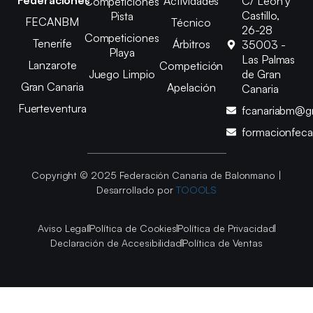
Actividades
C/ León y
Competiciones
Castillo,
Pista
FECANBM
Técnico
26-28
Competiciones
Tenerife
Árbitros
35003 -
Playa
Las Palmas
Lanzarote
Competición
Juego Limpio
de Gran
Gran Canaria
Apelación
Canaria
Fuerteventura
fcanariabm@g
formacionfec
Copyright © 2025 Federación Canaria de Balonmano |
Desarrollado por
TOOOLS
Aviso Legal
Política de Cookies
Política de Privacidad
Declaración de Accesibilidad
Política de Ventas