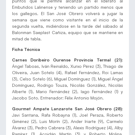
puntos que le permite alcanzar en el liderato al
Embutidos Lalinense y teniendo un partido menos que
los gallegos. El San José Obrero volverá a jugar la
semana que viene como visitante en el inicio de la
segunda vuelta, midiéndose en la tarde del sábado al
Balonman Saeplast Cañiza, equipo que se mantiene en
mitad de tabla.
Ficha Técnica
Carnes Doribeiro Ourense Provincia Termal (21):
Ángel Taboas, Iván Reinaldo, Xurxo Pérez (3), Thiago de
Oliveira, Juan Sotelo (4), Rafael Fernández, Roi Lamas
(3), Celso Sotelo (6), Miguel Domínguez (1), Miguel Ángel
Domínguez, Rodrigo Touza, Nicolás González, Nicolás
Alberte (1), Mario Fernández (2), Iago Fernández (1) y
Jacobo Soto. Entrenador: Félix Antonio Mojón.
Gourmet Ampate Lanzarote San José Obrero (28):
Javi Santana, Rafa Robayna (1), Joel Peraza, Roberto
Giménez (2), Luis Morín (2), Ander Iriarte (9), Carmelo
Álvarez (3), Pedro Cabrera (3), Alexis Rodríguez (4), Alby
Ramírez (1), Acoidán Martín (3) y Roberto Molina.