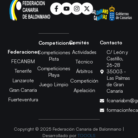
Comités
Contacto
Competiciones
Federaciones
Actividades
C/ León y
Competiciones
Castillo,
Pista
FECANBM
Técnico
26-28
Competiciones
Tenerife
Árbitros
35003 -
Playa
Las Palmas
Lanzarote
Competición
Juego Limpio
de Gran
Gran Canaria
Apelación
Canaria
Fuerteventura
fcanariabm@g
formacionfec
Copyright © 2025 Federación Canaria de Balonmano |
Desarrollado por
TOOOLS