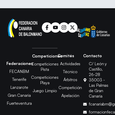
Comités
Contacto
Competiciones
Federaciones
Actividades
C/ León y
Competiciones
Castillo,
Pista
FECANBM
Técnico
26-28
Competiciones
Tenerife
Árbitros
35003 -
Playa
Las Palmas
Lanzarote
Competición
Juego Limpio
de Gran
Gran Canaria
Apelación
Canaria
Fuerteventura
fcanariabm@g
formacionfec