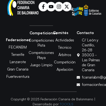
Comités
Contacto
Competiciones
Federaciones
Actividades
C/ León y
Competiciones
Castillo,
Pista
FECANBM
Técnico
26-28
Competiciones
Tenerife
Árbitros
35003 -
Playa
Las Palmas
Lanzarote
Competición
Juego Limpio
de Gran
Gran Canaria
Apelación
Canaria
Fuerteventura
fcanariabm@g
formacionfec
Copyright © 2025 Federación Canaria de Balonmano |
Desarrollado por
TOOOLS