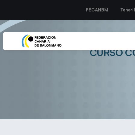
FECANBM
Teneri
EL BERA BERA ENDOSA 
CURSO CO