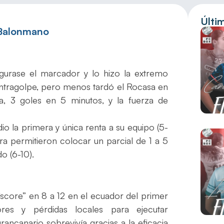
Últi
 Balonmano
ugurase el marcador y lo hizo la extremo
ontragolpe, pero menos tardó el Rocasa en
na, 3 goles en 5 minutos, y la fuerza de
io la primera y única renta a su equipo (5-
ra permitieron colocar un parcial de 1 a 5
o (6-10).
“score” en 8 a 12 en el ecuador del primer
es y pérdidas locales para ejecutar
rancanario sobrevivía gracias a la eficacia