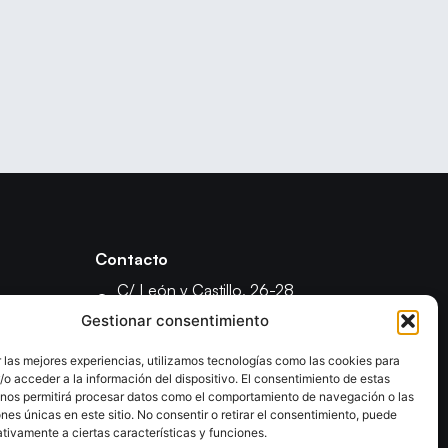
Contacto
C/ León y Castillo, 26-28
35003 - Las Palmas de Gran Canaria
Gestionar consentimiento
fcanariabm@gmail.com
 las mejores experiencias, utilizamos tecnologías como las cookies para
formacionfecanbm@gmail.com
o acceder a la información del dispositivo. El consentimiento de estas
ón
 nos permitirá procesar datos como el comportamiento de navegación o las
ones únicas en este sitio. No consentir o retirar el consentimiento, puede
tivamente a ciertas características y funciones.