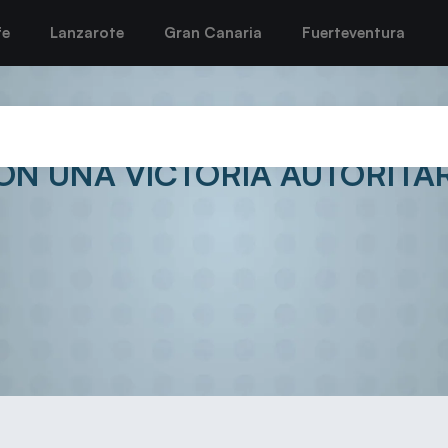
fe
Lanzarote
Gran Canaria
Fuerteventura
AL ROCASA GRAN CANARIA S
N UNA VICTORIA AUTORITARI