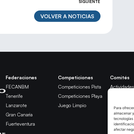
SIGUIENTE
VOLVER A NOTICIAS
Federaciones
Competiciones
Comités
FECANBM
Competiciones Pista
Actividades
Tenerife
Competiciones Playa
Técnico
Lanzarote
Juego Limpio
Árbitros
Para ofrecer
almacenar y/
Gran Canaria
Competici
tecnologías
Fuerteventura
Apelación
identificaci
afectar nega