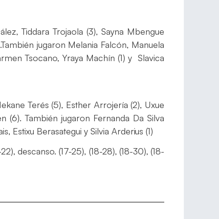
zález, Tiddara Trojaola (3), Sayna Mbengue
7)..También jugaron Melania Falcón, Manuela
armen Tsocano, Yraya Machín (1) y Slavica
ekane Terés (5), Esther Arrojería (2), Uxue
en (6). También jugaron Fernanda Da Silva
is, Estixu Berasategui y Silvia Arderius (1)
16-22), descanso. (17-25), (18-28), (18-30), (18-