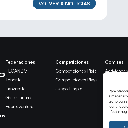
VOLVER A NOTICIAS
Federaciones
Competiciones
Comités
FECANBM
Competiciones Pista
Actividades
Tenerife
Competiciones Playa
Técnico
Lanzarote
Juego Limpio
Árbitros
Para ofrecer
almacenar y/
Gran Canaria
Competici
tecnologías
Fuerteventura
Apelación
identificaci
afectar nega
A