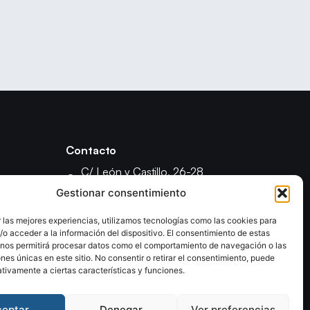
Contacto
C/ León y Castillo, 26-28
35003 - Las Palmas de Gran Canaria
Gestionar consentimiento
fcanariabm@gmail.com
 las mejores experiencias, utilizamos tecnologías como las cookies para
formacionfecanbm@gmail.com
o acceder a la información del dispositivo. El consentimiento de estas
ón
 nos permitirá procesar datos como el comportamiento de navegación o las
ones únicas en este sitio. No consentir o retirar el consentimiento, puede
tivamente a ciertas características y funciones.
ceptar
Denegar
Ver preferencias