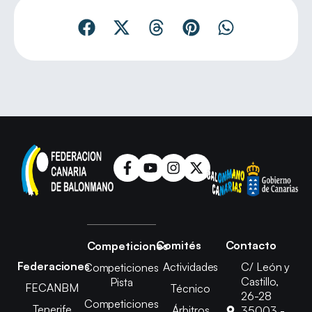
Comités
Contacto
Competiciones
Federaciones
Actividades
C/ León y
Competiciones
Castillo,
Pista
FECANBM
Técnico
26-28
Competiciones
Tenerife
Árbitros
35003 -