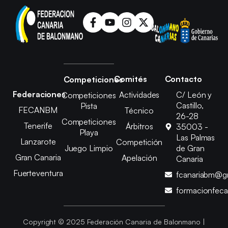
Comités
Contacto
Competiciones
Federaciones
Actividades
C/ León y
Competiciones
Castillo,
Pista
FECANBM
Técnico
26-28
Competiciones
Tenerife
Árbitros
35003 -
Playa
Las Palmas
Lanzarote
Competición
Juego Limpio
de Gran
Gran Canaria
Apelación
Canaria
Fuerteventura
fcanariabm@g
formacionfec
Copyright © 2025 Federación Canaria de Balonmano |