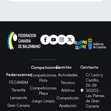
Comités
Contacto
Competiciones
Federaciones
Actividades
C/ León y
Competiciones
Castillo,
Pista
FECANBM
Técnico
26-28
Competiciones
Tenerife
Árbitros
35003 -
Playa
Las Palmas
Lanzarote
Competición
Juego Limpio
de Gran
Gran Canaria
Apelación
Canaria