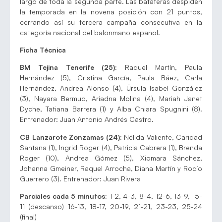
largo de toda la segunda parte. Las batateras despiden
la temporada en la novena posición con 21 puntos,
cerrando así su tercera campaña consecutiva en la
categoría nacional del balonmano español.
Ficha Técnica
BM Tejina Tenerife (25):
Raquel Martín, Paula
Hernández (5), Cristina García, Paula Báez, Carla
Hernández, Andrea Alonso (4), Úrsula Isabel González
(3), Nayara Bermud, Ariadna Molina (4), Mariah Janet
Dyche, Tatiana Barrera (1) y Alba Chiara Spugnini (8).
Entrenador: Juan Antonio Andrés Castro.
CB Lanzarote Zonzamas (24):
Nélida Valiente, Caridad
Santana (1), Ingrid Roger (4), Patricia Cabrera (1), Brenda
Roger (10), Andrea Gómez (5), Xiomara Sánchez,
Johanna Gmeiner, Raquel Arrocha, Diana Martín y Rocío
Guerrero (3). Entrenador: Juan Rivera
Parciales cada 5 minutos:
1-2, 4-3, 8-4, 12-6, 13-9, 15-
11 (descanso) 16-13, 18-17, 20-19, 21-21, 23-23, 25-24
(final)