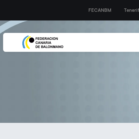
FECANBM
Teneri