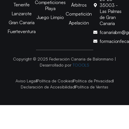
Competiciones
Tenerife
Árbitros
35003 -
Playa
Las Palmas
Lanzarote
Competición
Juego Limpio
de Gran
Gran Canaria
Apelación
Canaria
Fuerteventura
fcanariabm@g
formacionfec
Copyright © 2025 Federación Canaria de Balonmano |
Desarrollado por
TOOOLS
Aviso Legal
Política de Cookies
Política de Privacidad
Declaración de Accesibilidad
Política de Ventas