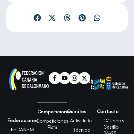
Comités
Contacto
Competiciones
Federaciones
Actividades
C/ León y
Competiciones
Castillo,
Pista
FECANBM
Técnico
26-28