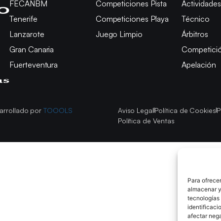
FECANBM
Competiciones Pista
Actividades
Tenerife
Competiciones Playa
Técnico
Lanzarote
Juego Limpio
Árbitros
Gran Canaria
Competici
Fuerteventura
Apelación
arrollado por
TOOOLS
Aviso Legal
Política de Cookies
P
Política de Ventas
Para ofrecer
almacenar y/
tecnologías
identificaci
afectar nega