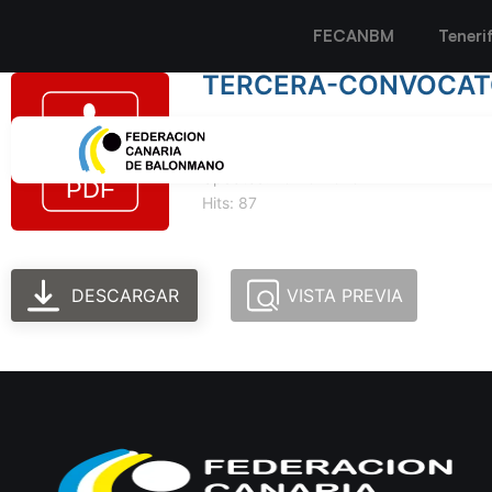
FECANBM
Teneri
TERCERA-CONVOCATO
Tamaño del archivo: 327.40 KB
Created: 10-10-2023
Updated: 10-10-2023
Hits: 87
DESCARGAR
VISTA PREVIA