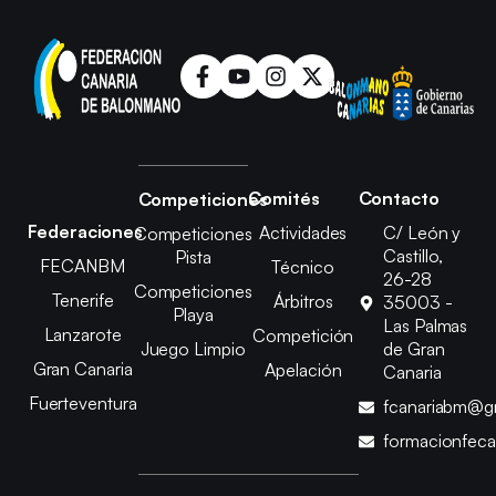
Comités
Contacto
Competiciones
Federaciones
Actividades
C/ León y
Competiciones
Castillo,
Pista
FECANBM
Técnico
26-28
Competiciones
Tenerife
Árbitros
35003 -
Playa
Las Palmas
Lanzarote
Competición
Juego Limpio
de Gran
Gran Canaria
Apelación
Canaria
Fuerteventura
fcanariabm@g
formacionfec