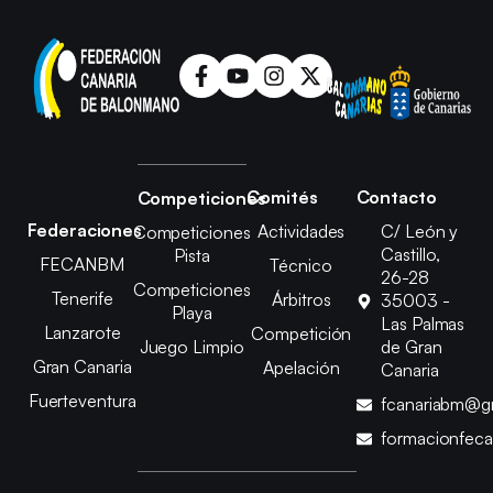
Comités
Contacto
Competiciones
Federaciones
Actividades
C/ León y
Competiciones
Castillo,
Pista
FECANBM
Técnico
26-28
Competiciones
Tenerife
Árbitros
35003 -
Playa
Las Palmas
Lanzarote
Competición
Juego Limpio
de Gran
Gran Canaria
Apelación
Canaria
Fuerteventura
fcanariabm@g
formacionfec