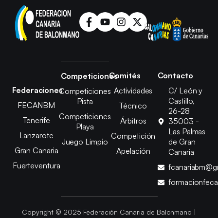
Comités
Contacto
Competiciones
Federaciones
Actividades
C/ León y
Competiciones
Castillo,
Pista
FECANBM
Técnico
26-28
Competiciones
Tenerife
Árbitros
35003 -
Playa
Las Palmas
Lanzarote
Competición
Juego Limpio
de Gran
Gran Canaria
Apelación
Canaria
Fuerteventura
fcanariabm@g
formacionfec
Copyright © 2025 Federación Canaria de Balonmano |