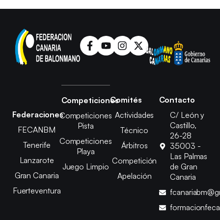
Comités
Contacto
Competiciones
Federaciones
Actividades
C/ León y
Competiciones
Castillo,
Pista
FECANBM
Técnico
26-28
Competiciones
Tenerife
Árbitros
35003 -
Playa
Las Palmas
Lanzarote
Competición
Juego Limpio
de Gran
Gran Canaria
Apelación
Canaria
Fuerteventura
fcanariabm@g
formacionfec