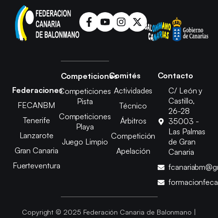
Comités
Contacto
Competiciones
Federaciones
Actividades
C/ León y
Competiciones
Castillo,
Pista
FECANBM
Técnico
26-28
Competiciones
Tenerife
Árbitros
35003 -
Playa
Las Palmas
Lanzarote
Competición
Juego Limpio
de Gran
Gran Canaria
Apelación
Canaria
Fuerteventura
fcanariabm@g
formacionfec
Copyright © 2025 Federación Canaria de Balonmano |