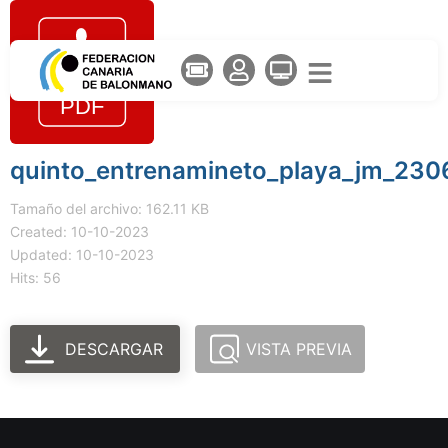
quinto_entrenamineto_playa_jm_230
Tamaño del archivo: 162.11 KB
Created: 10-10-2023
Updated: 10-10-2023
Hits: 56
DESCARGAR
VISTA PREVIA