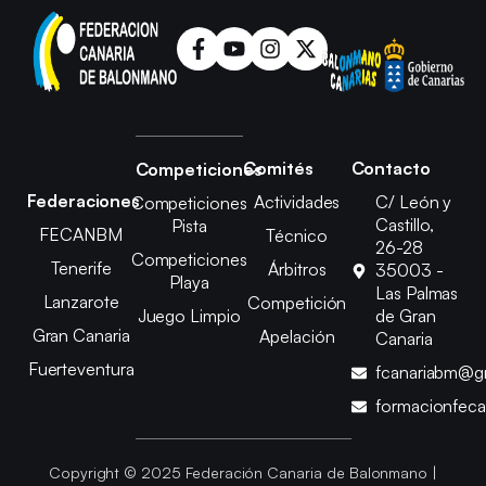
Comités
Contacto
Competiciones
Federaciones
Actividades
C/ León y
Competiciones
Castillo,
Pista
FECANBM
Técnico
26-28
Competiciones
Tenerife
Árbitros
35003 -
Playa
Las Palmas
Lanzarote
Competición
Juego Limpio
de Gran
Gran Canaria
Apelación
Canaria
Fuerteventura
fcanariabm@g
formacionfec
Copyright © 2025 Federación Canaria de Balonmano |