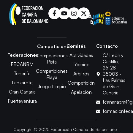
Comités
Contacto
Competiciones
Federaciones
Actividades
C/ León y
Competiciones
Castillo,
Pista
FECANBM
Técnico
26-28
Competiciones
Tenerife
Árbitros
35003 -
Playa
Las Palmas
Lanzarote
Competición
Juego Limpio
de Gran
Gran Canaria
Apelación
Canaria
Fuerteventura
fcanariabm@g
formacionfec
Copyright © 2025 Federación Canaria de Balonmano |