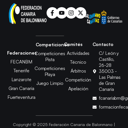
Comités
Contacto
Competiciones
Federaciones
Actividades
C/ León y
Competiciones
Castillo,
Pista
FECANBM
Técnico
26-28
Competiciones
Tenerife
Árbitros
35003 -
Playa
Las Palmas
Lanzarote
Competición
Juego Limpio
de Gran
Gran Canaria
Apelación
Canaria
Fuerteventura
fcanariabm@g
formacionfec
Copyright © 2025 Federación Canaria de Balonmano |