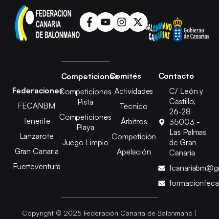
Comités
Contacto
Competiciones
Federaciones
Actividades
C/ León y
Competiciones
Castillo,
Pista
FECANBM
Técnico
26-28
Competiciones
Tenerife
Árbitros
35003 -
Playa
Las Palmas
Lanzarote
Competición
Juego Limpio
de Gran
Gran Canaria
Apelación
Canaria
Fuerteventura
fcanariabm@g
formacionfec
Copyright © 2025 Federación Canaria de Balonmano |