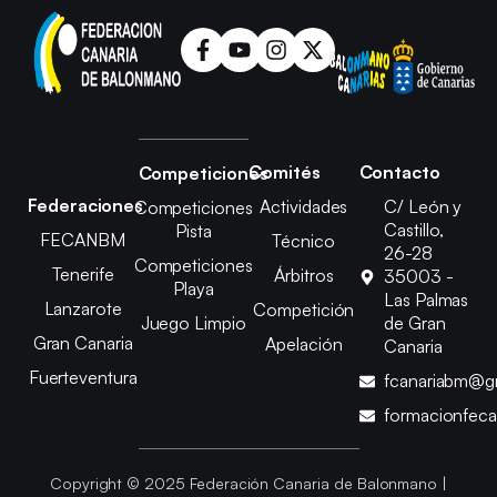
Comités
Contacto
Competiciones
Federaciones
Actividades
C/ León y
Competiciones
Castillo,
Pista
FECANBM
Técnico
26-28
Competiciones
Tenerife
Árbitros
35003 -
Playa
Las Palmas
Lanzarote
Competición
Juego Limpio
de Gran
Gran Canaria
Apelación
Canaria
Fuerteventura
fcanariabm@g
formacionfec
Copyright © 2025 Federación Canaria de Balonmano |