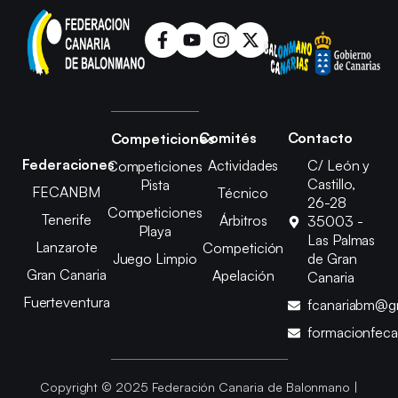
Comités
Contacto
Competiciones
Federaciones
Actividades
C/ León y
Competiciones
Castillo,
Pista
FECANBM
Técnico
26-28
Competiciones
Tenerife
Árbitros
35003 -
Playa
Las Palmas
Lanzarote
Competición
Juego Limpio
de Gran
Gran Canaria
Apelación
Canaria
Fuerteventura
fcanariabm@g
formacionfec
Copyright © 2025 Federación Canaria de Balonmano |