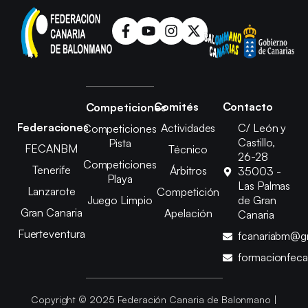
Comités
Contacto
Competiciones
Federaciones
Actividades
C/ León y
Competiciones
Castillo,
Pista
FECANBM
Técnico
26-28
Competiciones
Tenerife
Árbitros
35003 -
Playa
Las Palmas
Lanzarote
Competición
Juego Limpio
de Gran
Gran Canaria
Apelación
Canaria
Fuerteventura
fcanariabm@g
formacionfec
Copyright © 2025 Federación Canaria de Balonmano |