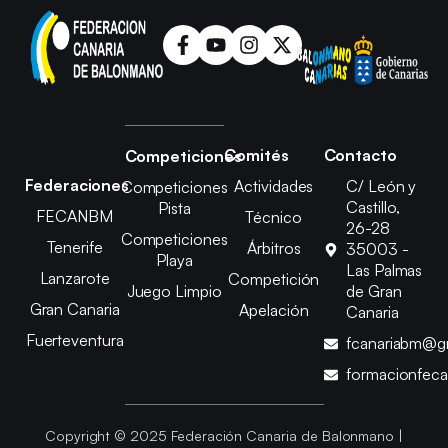
Comités
Contacto
Competiciones
Federaciones
Actividades
C/ León y
Competiciones
Castillo,
Pista
FECANBM
Técnico
26-28
Competiciones
Tenerife
Árbitros
35003 -
Playa
Las Palmas
Lanzarote
Competición
Juego Limpio
de Gran
Gran Canaria
Apelación
Canaria
Fuerteventura
fcanariabm@g
formacionfec
Copyright © 2025 Federación Canaria de Balonmano |