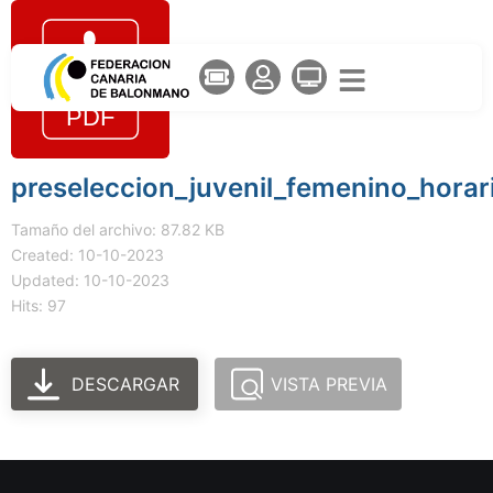
preseleccion_juvenil_femenino_horar
Tamaño del archivo: 87.82 KB
Created: 10-10-2023
Updated: 10-10-2023
Hits: 97
DESCARGAR
VISTA PREVIA