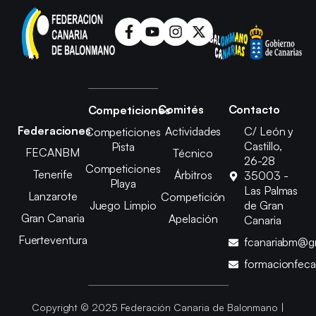
Comités
Contacto
Competiciones
Federaciones
Actividades
C/ León y
Competiciones
Castillo,
Pista
FECANBM
Técnico
26-28
Competiciones
Tenerife
Árbitros
35003 -
Playa
Las Palmas
Lanzarote
Competición
Juego Limpio
de Gran
Gran Canaria
Apelación
Canaria
Fuerteventura
fcanariabm@g
formacionfec
Copyright © 2025 Federación Canaria de Balonmano |