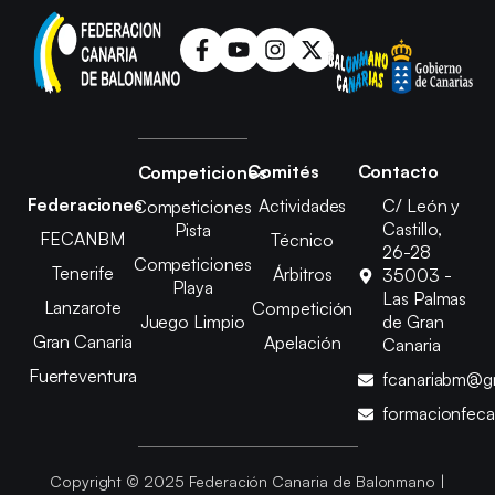
Comités
Contacto
Competiciones
Federaciones
Actividades
C/ León y
Competiciones
Castillo,
Pista
FECANBM
Técnico
26-28
Competiciones
Tenerife
Árbitros
35003 -
Playa
Las Palmas
Lanzarote
Competición
Juego Limpio
de Gran
Gran Canaria
Apelación
Canaria
Fuerteventura
fcanariabm@g
formacionfec
Copyright © 2025 Federación Canaria de Balonmano |