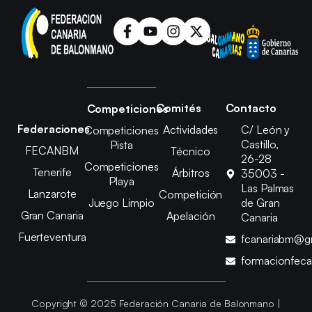
Comités
Contacto
Competiciones
Federaciones
Actividades
C/ León y
Competiciones
Castillo,
Pista
FECANBM
Técnico
26-28
Competiciones
Tenerife
Árbitros
35003 -
Playa
Las Palmas
Lanzarote
Competición
Juego Limpio
de Gran
Gran Canaria
Apelación
Canaria
Fuerteventura
fcanariabm@g
formacionfec
Copyright © 2025 Federación Canaria de Balonmano |