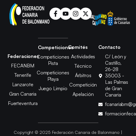
Comités
Contacto
Competiciones
Federaciones
Actividades
C/ León y
Competiciones
Castillo,
Pista
FECANBM
Técnico
26-28
Competiciones
Tenerife
Árbitros
35003 -
Playa
Las Palmas
Lanzarote
Competición
Juego Limpio
de Gran
Gran Canaria
Apelación
Canaria
Fuerteventura
fcanariabm@g
formacionfec
Copyright © 2025 Federación Canaria de Balonmano |