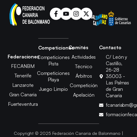
Comités
Contacto
Competiciones
Federaciones
Actividades
C/ León y
Competiciones
Castillo,
Pista
FECANBM
Técnico
26-28
Competiciones
Tenerife
Árbitros
35003 -
Playa
Las Palmas
Lanzarote
Competición
Juego Limpio
de Gran
Gran Canaria
Apelación
Canaria
Fuerteventura
fcanariabm@g
formacionfec
Copyright © 2025 Federación Canaria de Balonmano |