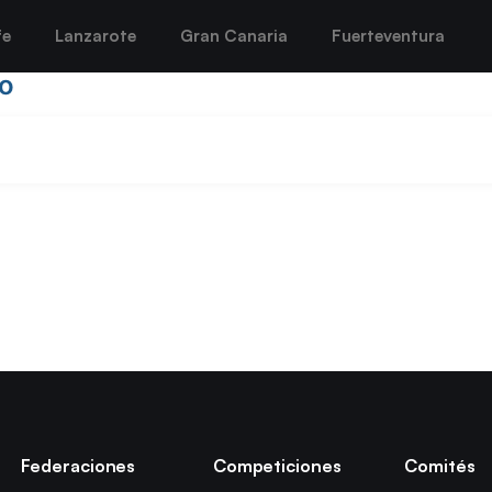
fe
Lanzarote
Gran Canaria
Fuerteventura
o
Federaciones
Competiciones
Comités