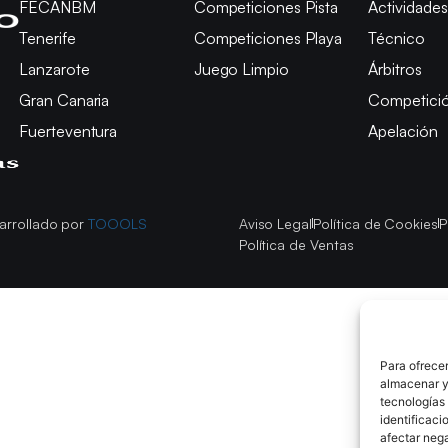
FECANBM
Competiciones Pista
Actividades
Tenerife
Competiciones Playa
Técnico
Lanzarote
Juego Limpio
Árbitros
Gran Canaria
Competici
Fuerteventura
Apelación
arrollado por
TOOOLS
Aviso Legal
Política de Cookies
P
Política de Ventas
Para ofrecer
almacenar y/
tecnologías
identificaci
afectar nega