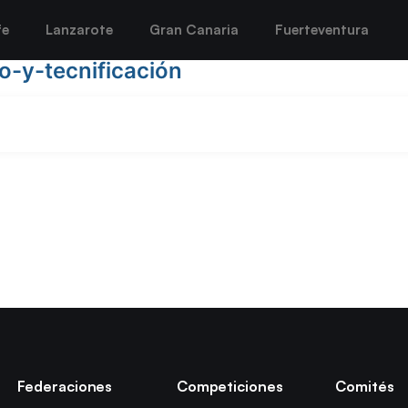
fe
Lanzarote
Gran Canaria
Fuerteventura
-y-tecnificación
Federaciones
Competiciones
Comités