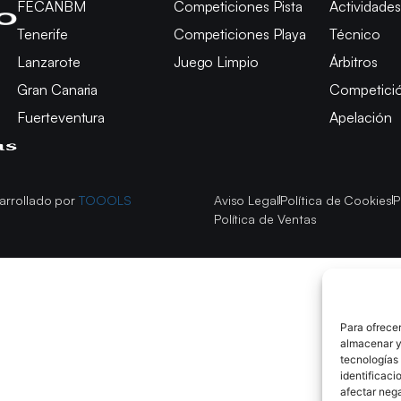
FECANBM
Competiciones Pista
Actividades
Tenerife
Competiciones Playa
Técnico
Lanzarote
Juego Limpio
Árbitros
Gran Canaria
Competici
Fuerteventura
Apelación
arrollado por
TOOOLS
Aviso Legal
Política de Cookies
P
Política de Ventas
Para ofrecer
almacenar y/
tecnologías
identificaci
afectar nega