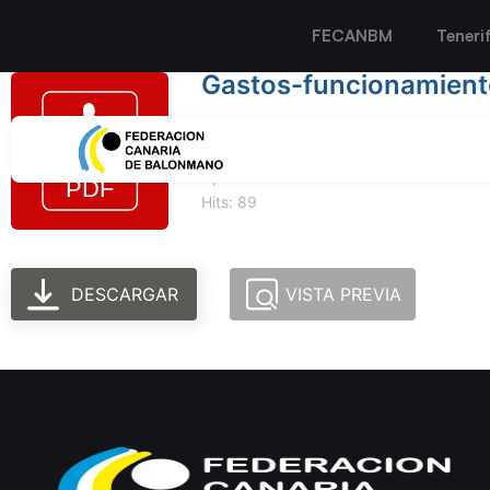
FECANBM
Teneri
Gastos-funcionamiento
Tamaño del archivo: 132.43 KB
Created: 10-10-2023
Updated: 10-10-2023
Hits: 89
DESCARGAR
VISTA PREVIA