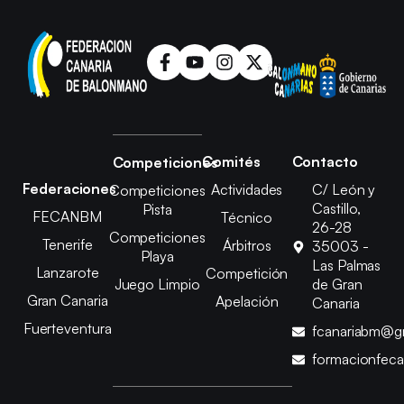
Comités
Contacto
Competiciones
Federaciones
Actividades
C/ León y
Competiciones
Castillo,
Pista
FECANBM
Técnico
26-28
Competiciones
Tenerife
Árbitros
35003 -
Playa
Las Palmas
Lanzarote
Competición
Juego Limpio
de Gran
Gran Canaria
Apelación
Canaria
Fuerteventura
fcanariabm@g
formacionfec