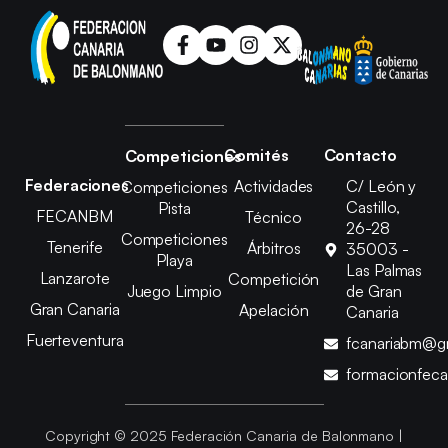
Comités
Contacto
Competiciones
Federaciones
Actividades
C/ León y
Competiciones
Castillo,
Pista
FECANBM
Técnico
26-28
Competiciones
Tenerife
Árbitros
35003 -
Playa
Las Palmas
Lanzarote
Competición
Juego Limpio
de Gran
Gran Canaria
Apelación
Canaria
Fuerteventura
fcanariabm@g
formacionfec
Copyright © 2025 Federación Canaria de Balonmano |