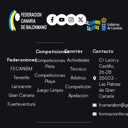
Comités
Contacto
Competiciones
Federaciones
Actividades
C/ León y
Competiciones
Castillo,
Pista
FECANBM
Técnico
26-28
Competiciones
Tenerife
Árbitros
35003 -
Playa
Las Palmas
Lanzarote
Competición
Juego Limpio
de Gran
Gran Canaria
Apelación
Canaria
Fuerteventura
fcanariabm@g
formacionfec