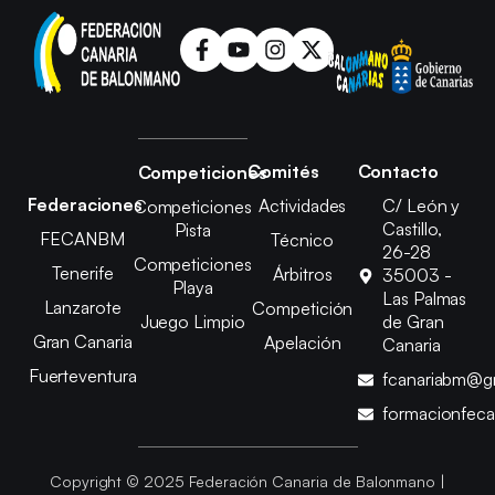
Comités
Contacto
Competiciones
Federaciones
Actividades
C/ León y
Competiciones
Castillo,
Pista
FECANBM
Técnico
26-28
Competiciones
Tenerife
Árbitros
35003 -
Playa
Las Palmas
Lanzarote
Competición
Juego Limpio
de Gran
Gran Canaria
Apelación
Canaria
Fuerteventura
fcanariabm@g
formacionfec
Copyright © 2025 Federación Canaria de Balonmano |