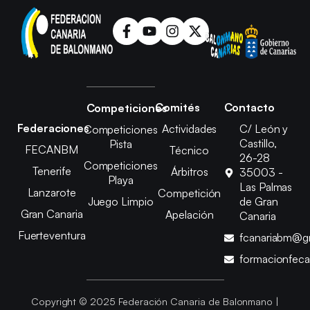
Comités
Contacto
Competiciones
Federaciones
Actividades
C/ León y
Competiciones
Castillo,
Pista
FECANBM
Técnico
26-28
Competiciones
Tenerife
Árbitros
35003 -
Playa
Las Palmas
Lanzarote
Competición
Juego Limpio
de Gran
Gran Canaria
Apelación
Canaria
Fuerteventura
fcanariabm@g
formacionfec
Copyright © 2025 Federación Canaria de Balonmano |